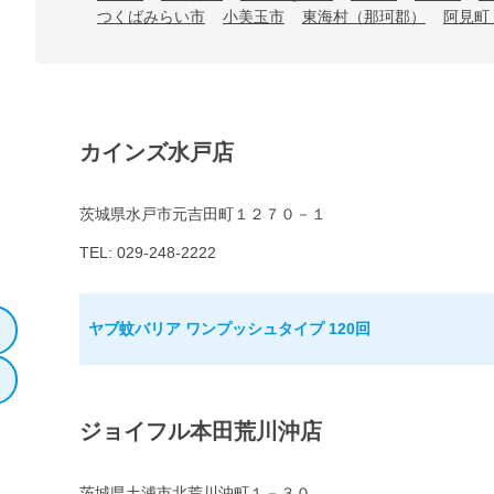
つくばみらい市
小美玉市
東海村（那珂郡）
阿見町
カインズ水戸店
茨城県水戸市元吉田町１２７０－１
TEL: 029-248-2222
ヤブ蚊バリア ワンプッシュタイプ 120回
ジョイフル本田荒川沖店
茨城県土浦市北荒川沖町１－３０