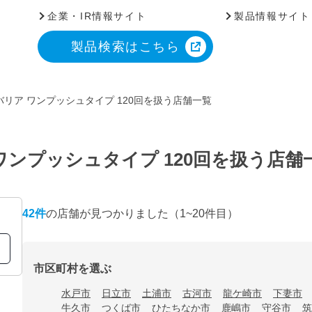
企業・IR情報サイト
製品情報サイト
製品検索はこちら
リア ワンプッシュタイプ 120回を扱う店舗一覧
ワンプッシュタイプ 120回を扱う店舗
42
件
の店舗が見つかりました
（1~20件目）
市区町村を選ぶ
水戸市
日立市
土浦市
古河市
龍ケ崎市
下妻市
牛久市
つくば市
ひたちなか市
鹿嶋市
守谷市
筑