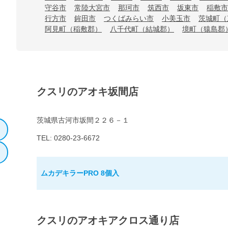
守谷市
常陸大宮市
那珂市
筑西市
坂東市
稲敷市
行方市
鉾田市
つくばみらい市
小美玉市
茨城町（
阿見町（稲敷郡）
八千代町（結城郡）
境町（猿島郡
クスリのアオキ坂間店
茨城県古河市坂間２２６－１
TEL: 0280-23-6672
ムカデキラーPRO 8個入
クスリのアオキアクロス通り店