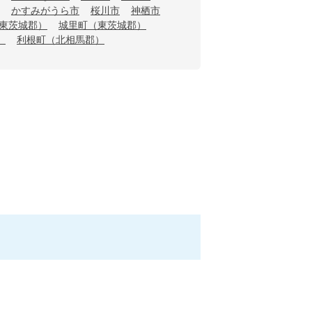
かすみがうら市
桜川市
神栖市
東茨城郡）
城里町（東茨城郡）
）
利根町（北相馬郡）