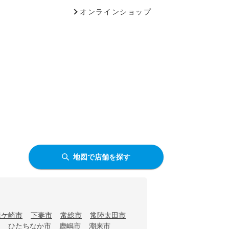
オンラインショップ
地図で店舗を探す
龍ケ崎市
下妻市
常総市
常陸太田市
ひたちなか市
鹿嶋市
潮来市