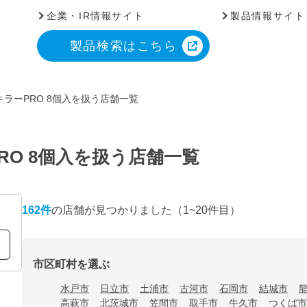
企業・IR情報サイト
製品情報サイト
製品検索はこちら
ラーPRO 8個入を扱う店舗一覧
RO 8個入を扱う店舗一覧
162
件
の店舗が見つかりました
（1~20件目）
市区町村を選ぶ
水戸市
日立市
土浦市
古河市
石岡市
結城市
高萩市
北茨城市
笠間市
取手市
牛久市
つくば市