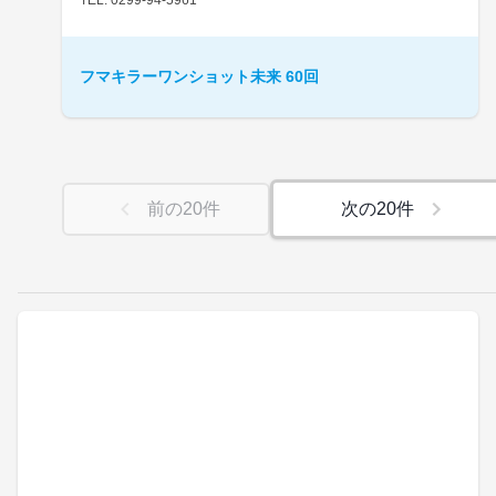
フマキラーワンショット未来 60回
前の
20
件
次の
20
件