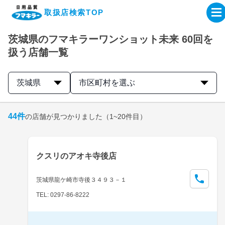
取扱店検索TOP
茨城県のフマキラーワンショット未来 60回を
企業・IR情報サイト
扱う店舗一覧
製品情報サイト
茨城県
市区町村を選ぶ
オンラインショップ
44
件
の店舗が見つかりました
（1~20件目）
製品検索はこちら
クスリのアオキ寺後店
取扱店検索はこちら
茨城県龍ケ崎市寺後３４９３－１
TEL: 0297-86-8222