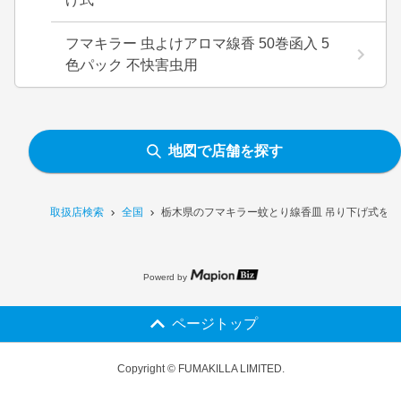
フマキラー 虫よけアロマ線香 50巻函入 5
色パック 不快害虫用
地図で店舗を探す
取扱店検索
全国
栃木県のフマキラー蚊とり線香皿 吊り下げ式を
Powerd by
ページトップ
Copyright © FUMAKILLA LIMITED.