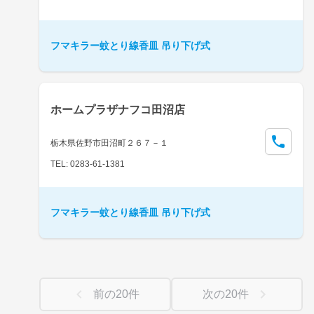
フマキラー蚊とり線香皿 吊り下げ式
ホームプラザナフコ田沼店
栃木県佐野市田沼町２６７－１
TEL: 0283-61-1381
フマキラー蚊とり線香皿 吊り下げ式
前の
20
件
次の
20
件