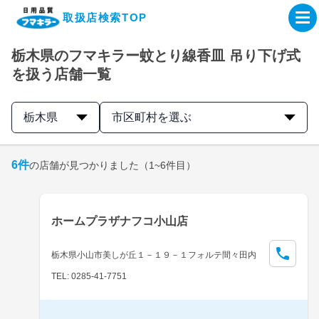
取扱店検索TOP
栃木県のフマキラー蚊とり線香皿 吊り下げ式
企業・IR情報サイト
を扱う店舗一覧
製品情報サイト
栃木県
市区町村を選ぶ
オンラインショップ
6
件
の店舗が見つかりました
（1~6件目）
製品検索はこちら
ホームプラザナフコ小山店
取扱店検索はこちら
栃木県小山市美しが丘１－１９－１フォルテ間々田内
TEL: 0285-41-7751