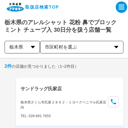
取扱店検索TOP
栃木県のアレルシャット 花粉 鼻でブロック
企業・IR情報サイト
ミント チューブ入 30日分を扱う店舗一覧
製品情報サイト
栃木県
市区町村を選ぶ
オンラインショップ
2
件
の店舗が見つかりました
（1~2件目）
製品検索はこちら
サンドラッグ氏家店
取扱店検索はこちら
栃木県さくら市氏家２８９２－１ヨークベニマル氏家店
内
TEL: 028-681-7655