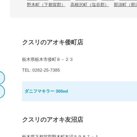
野木町（下都賀郡）
高根沢町（塩谷郡）
那須町（那
クスリのアオキ倭町店
栃木県栃木市倭町８－２３
TEL: 0282-25-7385
ダニフマキラー 300ml
クスリのアオキ友沼店
栃木県下都賀郡野木町友沼５９８７－１