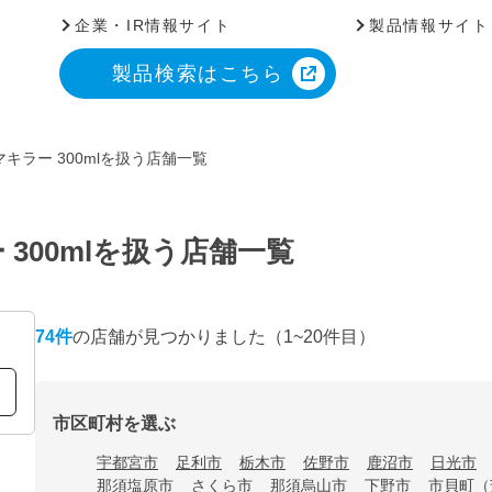
企業・IR情報サイト
製品情報サイト
製品検索はこちら
キラー 300mlを扱う店舗一覧
300mlを扱う店舗一覧
74
件
の店舗が見つかりました
（1~20件目）
市区町村を選ぶ
宇都宮市
足利市
栃木市
佐野市
鹿沼市
日光市
那須塩原市
さくら市
那須烏山市
下野市
市貝町（