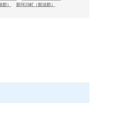
須郡）
那珂川町（那須郡）