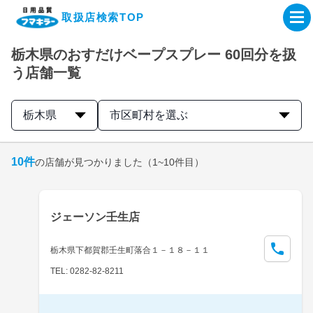
取扱店検索TOP
栃木県のおすだけベープスプレー 60回分を扱
企業・IR情報サイト
う店舗一覧
製品情報サイト
栃木県
市区町村を選ぶ
オンラインショップ
10
件
の店舗が見つかりました
（1~10件目）
製品検索はこちら
ジェーソン壬生店
取扱店検索はこちら
栃木県下都賀郡壬生町落合１－１８－１１
TEL: 0282-82-8211