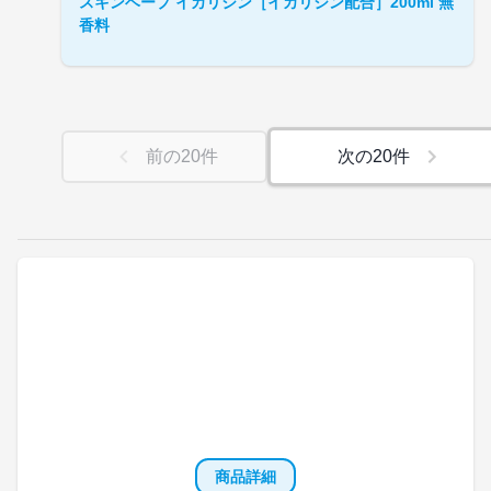
スキンベープ イカリジン［イカリジン配合］200ml 無
香料
前の
20
件
次の
20
件
商品詳細