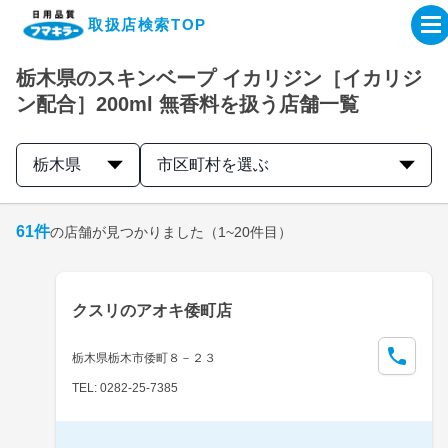
取扱店検索TOP
栃木県のスキンベープ イカリジン［イカリジ
企業・IR情報サイト
ン配合］200ml 無香料を扱う店舗一覧
製品情報サイト
栃木県
市区町村を選ぶ
オンラインショップ
61
件
の店舗が見つかりました
（1~20件目）
製品検索はこちら
クスリのアオキ倭町店
取扱店検索はこちら
栃木県栃木市倭町８－２３
TEL: 0282-25-7385