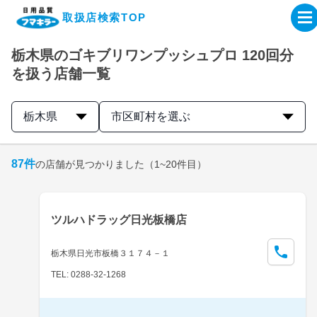
取扱店検索TOP
栃木県のゴキブリワンプッシュプロ 120回分
企業・IR情報サイト
を扱う店舗一覧
製品情報サイト
栃木県
市区町村を選ぶ
オンラインショップ
87
件
の店舗が見つかりました
（1~20件目）
製品検索はこちら
ツルハドラッグ日光板橋店
取扱店検索はこちら
栃木県日光市板橋３１７４－１
TEL: 0288-32-1268