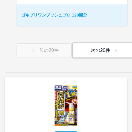
ゴキブリワンプッシュプロ 120回分
前の
20
件
次の
20
件