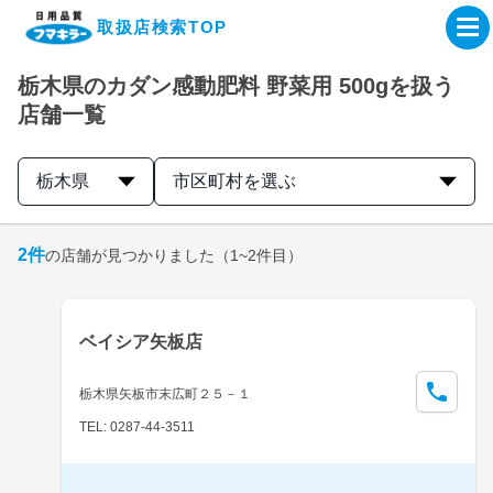
取扱店検索TOP
栃木県のカダン感動肥料 野菜用 500gを扱う
企業・IR情報サイト
店舗一覧
製品情報サイト
栃木県
市区町村を選ぶ
オンラインショップ
2
件
の店舗が見つかりました
（1~2件目）
製品検索はこちら
ベイシア矢板店
取扱店検索はこちら
栃木県矢板市末広町２５－１
TEL: 0287-44-3511