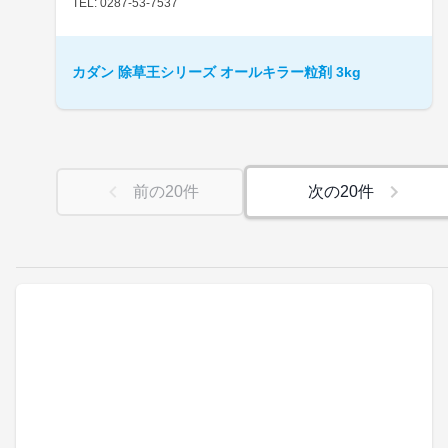
TEL: 0287-53-7537
カダン 除草王シリーズ オールキラー粒剤 3kg
前の
20
件
次の
20
件