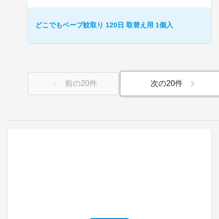
どこでもベープ蚊取り 120日 取替え用 1個入
前の
20
件
次の
20
件