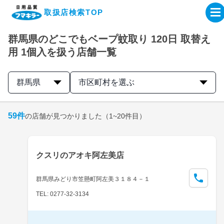
取扱店検索TOP
群馬県のどこでもベープ蚊取り 120日 取替え
企業・IR情報サイト
用 1個入を扱う店舗一覧
製品情報サイト
群馬県
市区町村を選ぶ
オンラインショップ
59
件
の店舗が見つかりました
（1~20件目）
製品検索はこちら
クスリのアオキ阿左美店
取扱店検索はこちら
群馬県みどり市笠懸町阿左美３１８４－１
TEL: 0277-32-3134