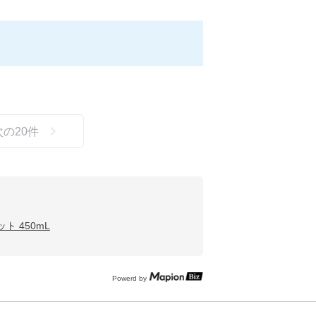
次の
20
件
ト 450mL
Powerd by