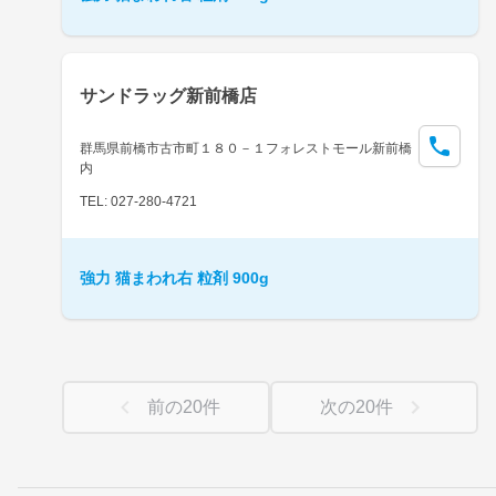
サンドラッグ新前橋店
群馬県前橋市古市町１８０－１フォレストモール新前橋
内
TEL: 027-280-4721
強力 猫まわれ右 粒剤 900g
前の
20
件
次の
20
件