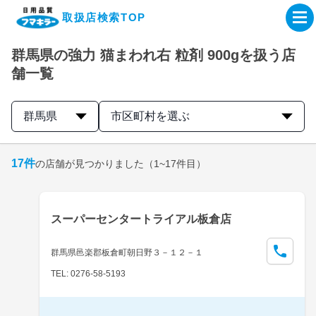
取扱店検索TOP
群馬県の強力 猫まわれ右 粒剤 900gを扱う店
企業・IR情報サイト
舗一覧
製品情報サイト
群馬県
市区町村を選ぶ
オンラインショップ
17
件
の店舗が見つかりました
（1~17件目）
製品検索はこちら
スーパーセンタートライアル板倉店
取扱店検索はこちら
群馬県邑楽郡板倉町朝日野３－１２－１
TEL: 0276-58-5193