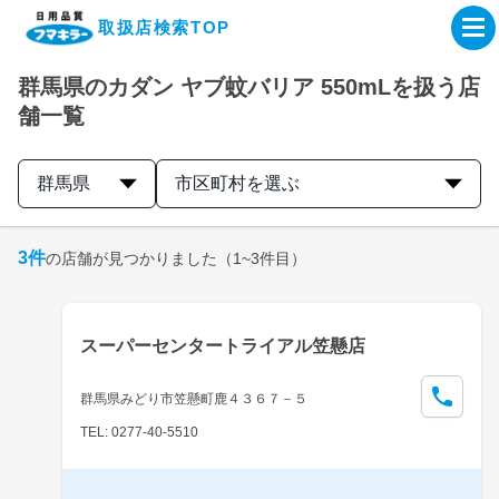
取扱店検索TOP
群馬県のカダン ヤブ蚊バリア 550mLを扱う店
企業・IR情報サイト
舗一覧
製品情報サイト
群馬県
市区町村を選ぶ
オンラインショップ
3
件
の店舗が見つかりました
（1~3件目）
製品検索はこちら
スーパーセンタートライアル笠懸店
取扱店検索はこちら
群馬県みどり市笠懸町鹿４３６７－５
TEL: 0277-40-5510