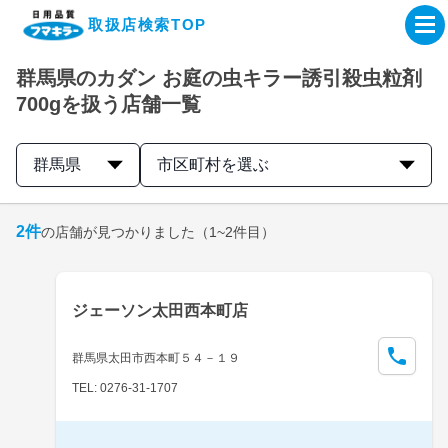
取扱店検索TOP
群馬県のカダン お庭の虫キラー誘引殺虫粒剤
企業・IR情報サイト
700gを扱う店舗一覧
製品情報サイト
群馬県
市区町村を選ぶ
オンラインショップ
2
件
の店舗が見つかりました
（1~2件目）
製品検索はこちら
ジェーソン太田西本町店
取扱店検索はこちら
群馬県太田市西本町５４－１９
TEL: 0276-31-1707