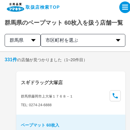
取扱店検索TOP
群馬県のベープマット 60枚入を扱う店舗一覧
企業・IR情報サイト
群馬県
市区町村を選ぶ
製品情報サイト
331
件
の店舗が見つかりました
（1~20件目）
オンラインショップ
製品検索はこちら
スギドラッグ大塚店
取扱店検索はこちら
群馬県藤岡市上大塚１７６８－１
TEL: 0274-24-6888
ベープマット 60枚入