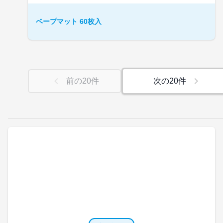
ベープマット 60枚入
前の
20
件
次の
20
件