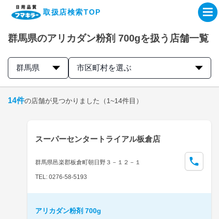
取扱店検索TOP
群馬県のアリカダン粉剤 700gを扱う店舗一覧
企業・IR情報サイト
群馬県
市区町村を選ぶ
製品情報サイト
14
件
の店舗が見つかりました
（1~14件目）
オンラインショップ
製品検索はこちら
スーパーセンタートライアル板倉店
取扱店検索はこちら
群馬県邑楽郡板倉町朝日野３－１２－１
TEL: 0276-58-5193
アリカダン粉剤 700g