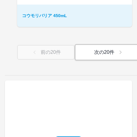
コウモリバリア 450mL
前の
20
件
次の
20
件