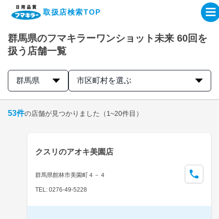
取扱店検索TOP
群馬県のフマキラーワンショット未来 60回を
企業・IR情報サイト
扱う店舗一覧
製品情報サイト
群馬県
市区町村を選ぶ
オンラインショップ
53
件
の店舗が見つかりました
（1~20件目）
製品検索はこちら
クスリのアオキ美園店
取扱店検索はこちら
群馬県館林市美園町４－４
TEL: 0276-49-5228