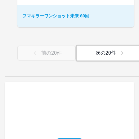
フマキラーワンショット未来 60回
前の
20
件
次の
20
件