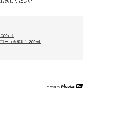
をお試しください
000ｍL
ワー（野菜用）200mL
Powerd by