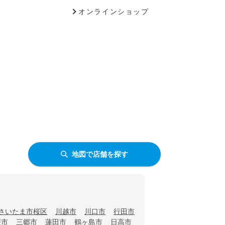
オンラインショップ
地図で店舗を探す
さいたま市桜区
川越市
川口市
行田市
蕨市
三郷市
蓮田市
鶴ヶ島市
日高市