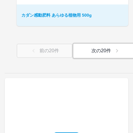
カダン感動肥料 あらゆる植物用 500g
前の
20
件
次の
20
件