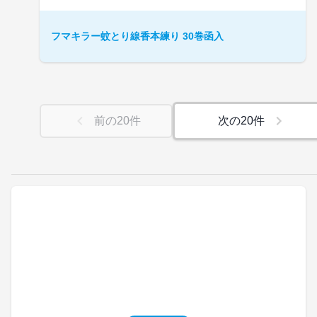
フマキラー蚊とり線香本練り 30巻函入
前の
20
件
次の
20
件