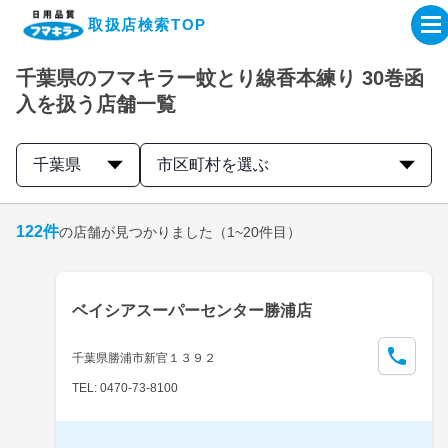
取扱店検索TOP
千葉県のフマキラー蚊とり線香本練り 30巻函
企業・IR情報サイト
入を扱う店舗一覧
製品情報サイト
千葉県
市区町村を選ぶ
オンラインショップ
122
件
の店舗が見つかりました
（1~20件目）
製品検索はこちら
ベイシアスーパーセンター勝浦店
取扱店検索はこちら
千葉県勝浦市新官１３９２
TEL: 0470-73-8100