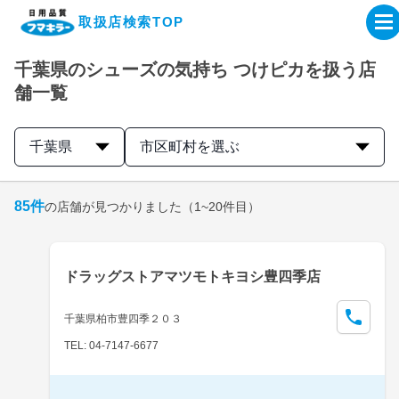
取扱店検索TOP
千葉県のシューズの気持ち つけピカを扱う店
企業・IR情報サイト
舗一覧
製品情報サイト
千葉県
市区町村を選ぶ
オンラインショップ
85
件
の店舗が見つかりました
（1~20件目）
製品検索はこちら
ドラッグストアマツモトキヨシ豊四季店
取扱店検索はこちら
千葉県柏市豊四季２０３
TEL: 04-7147-6677