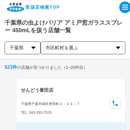
取扱店検索TOP
千葉県の虫よけバリア アミ戸窓ガラススプレ
企業・IR情報サイト
ー 450mLを扱う店舗一覧
製品情報サイト
千葉県
市区町村を選ぶ
オンラインショップ
523
件
の店舗が見つかりました
（1~20件目）
製品検索はこちら
せんどう誉田店
取扱店検索はこちら
千葉県千葉市緑区誉田町２－２４－７
TEL: 043-293-7533