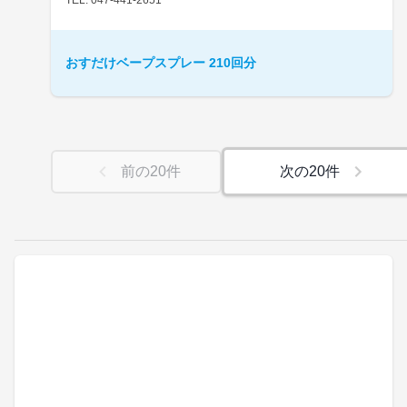
おすだけベープスプレー 210回分
前の
20
件
次の
20
件