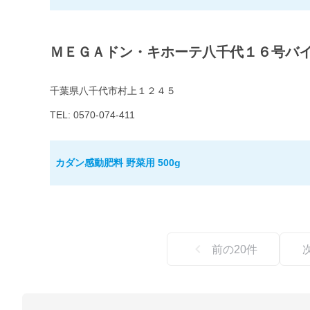
ＭＥＧＡドン・キホーテ八千代１６号バ
千葉県八千代市村上１２４５
TEL: 0570-074-411
カダン感動肥料 野菜用 500g
前の
20
件