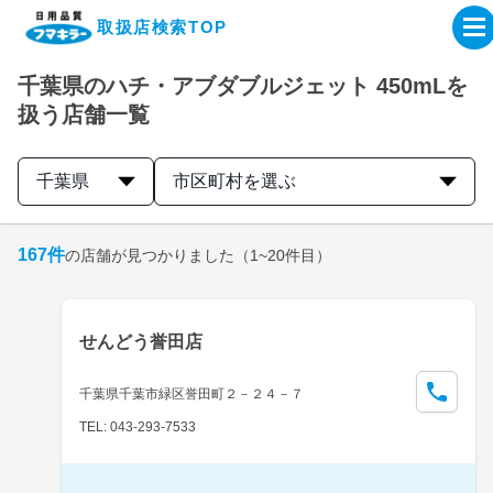
取扱店検索TOP
千葉県のハチ・アブダブルジェット 450mLを
企業・IR情報サイト
扱う店舗一覧
製品情報サイト
千葉県
市区町村を選ぶ
オンラインショップ
167
件
の店舗が見つかりました
（1~20件目）
製品検索はこちら
せんどう誉田店
取扱店検索はこちら
千葉県千葉市緑区誉田町２－２４－７
TEL: 043-293-7533