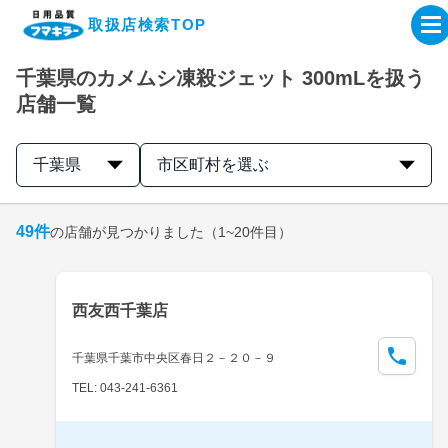
取扱店検索TOP
千葉県のカメムシ凍殺ジェット 300mLを扱う
企業・IR情報サイト
店舗一覧
製品情報サイト
千葉県
市区町村を選ぶ
オンラインショップ
49
件
の店舗が見つかりました
（1~20件目）
製品検索はこちら
西友西千葉店
取扱店検索はこちら
千葉県千葉市中央区春日２－２０－９
TEL: 043-241-6361