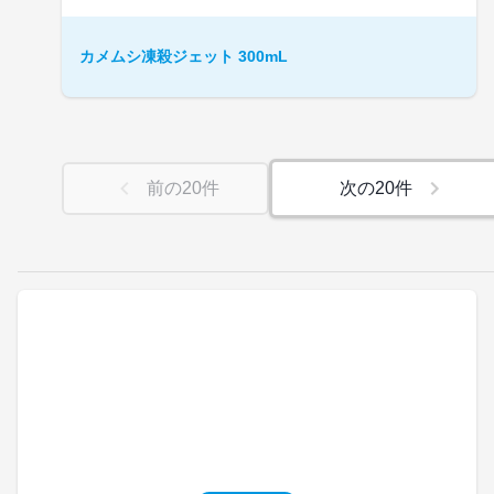
カメムシ凍殺ジェット 300mL
前の
20
件
次の
20
件