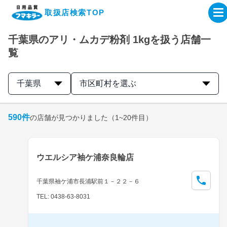
取扱店検索TOP
千葉県のアリ・ムカデ粉剤 1kgを扱う店舗一
企業・IR情報サイト
覧
製品情報サイト
千葉県
市区町村を選ぶ
オンラインショップ
590
件
の店舗が見つかりました
（1~20件目）
製品検索はこちら
ウエルシア袖ケ浦奈良輪店
取扱店検索はこちら
千葉県袖ケ浦市長浦駅前１－２２－６
TEL: 0438-63-8031