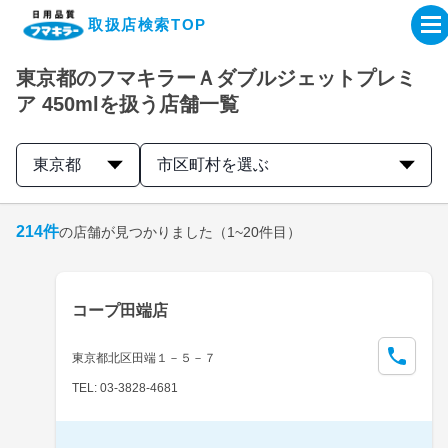
取扱店検索TOP
東京都のフマキラーＡダブルジェットプレミ
企業・IR情報サイト
ア 450mlを扱う店舗一覧
製品情報サイト
東京都
市区町村を選ぶ
オンラインショップ
214
件
の店舗が見つかりました
（1~20件目）
製品検索はこちら
コープ田端店
取扱店検索はこちら
東京都北区田端１－５－７
TEL: 03-3828-4681