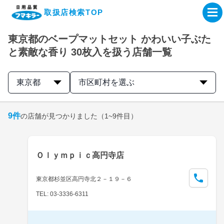
取扱店検索TOP
東京都のベープマットセット かわいい子ぶた
企業・IR情報サイト
と素敵な香り 30枚入を扱う店舗一覧
製品情報サイト
東京都
市区町村を選ぶ
オンラインショップ
9
件
の店舗が見つかりました
（1~9件目）
製品検索はこちら
Ｏｌｙｍｐｉｃ高円寺店
取扱店検索はこちら
東京都杉並区高円寺北２－１９－６
TEL: 03-3336-6311