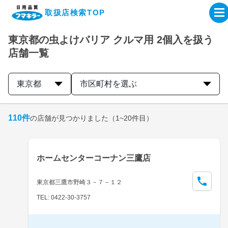
取扱店検索TOP
東京都の虫よけバリア クルマ用 2個入を扱う
企業・IR情報サイト
店舗一覧
製品情報サイト
東京都
市区町村を選ぶ
オンラインショップ
110
件
の店舗が見つかりました
（1~20件目）
製品検索はこちら
ホームセンターコーナン三鷹店
取扱店検索はこちら
東京都三鷹市野崎３－７－１２
TEL: 0422-30-3757