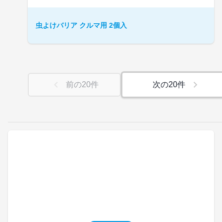
虫よけバリア クルマ用 2個入
前の
20
件
次の
20
件