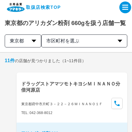
取扱店検索TOP
東京都のアリカダン粉剤 660gを扱う店舗一覧
企業・IR情報サイト
東京都
市区町村を選ぶ
製品情報サイト
11
件
の店舗が見つかりました
（1~11件目）
オンラインショップ
製品検索はこちら
ドラッグストアマツモトキヨシＭＩＮＡＮＯ分
倍河原店
取扱店検索はこちら
東京都府中市片町３－２２－２６ＭＩＮＡＮＯ１Ｆ
TEL: 042-368-8012