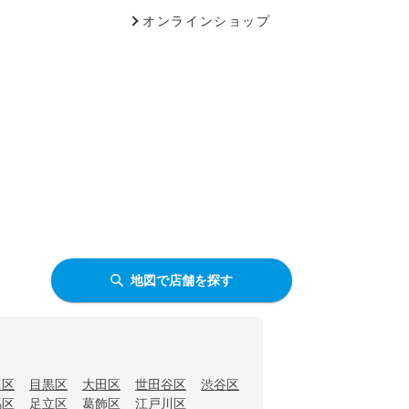
オンラインショップ
地図で店舗を探す
川区
目黒区
大田区
世田谷区
渋谷区
馬区
足立区
葛飾区
江戸川区