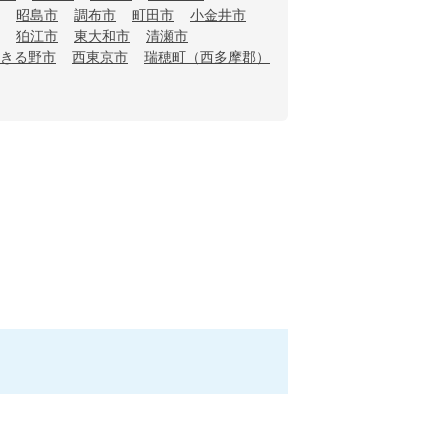
昭島市
調布市
町田市
小金井市
狛江市
東大和市
清瀬市
きる野市
西東京市
瑞穂町（西多摩郡）