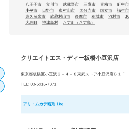
八王子市
立川市
武蔵野市
三鷹市
青梅市
府中市
小平市
日野市
東村山市
国分寺市
国立市
福生市
東久留米市
武蔵村山市
多摩市
稲城市
羽村市
あ
大島町
神津島村
八丈町（八丈島）
クリエイトエス・ディー板橋小豆沢店
東京都板橋区小豆沢２－４－８東武ストア小豆沢店Ｂ１Ｆ
TEL: 03-5916-7371
アリ・ムカデ粉剤 1kg