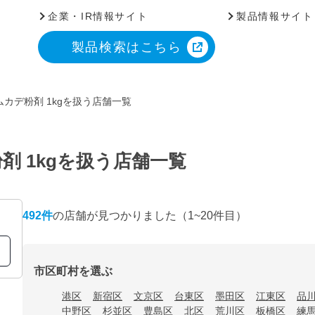
企業・IR情報サイト
製品情報サイト
製品検索はこちら
カデ粉剤 1kgを扱う店舗一覧
剤 1kgを扱う店舗一覧
492
件
の店舗が見つかりました
（1~20件目）
市区町村を選ぶ
港区
新宿区
文京区
台東区
墨田区
江東区
品
中野区
杉並区
豊島区
北区
荒川区
板橋区
練