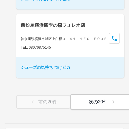
西松屋横浜四季の森フォレオ店
神奈川県横浜市旭区上白根３－４１－１ＦＯＬＥＯ３Ｆ
TEL: 08076875145
シューズの気持ち つけピカ
前の
20
件
次の
20
件