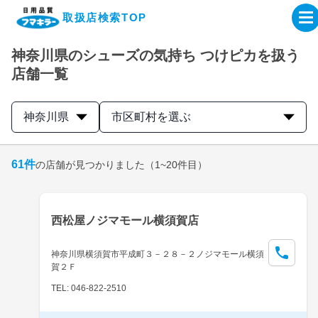
取扱店検索TOP
神奈川県のシューズの気持ち つけピカを扱う
企業・IR情報サイト
店舗一覧
製品情報サイト
神奈川県
市区町村を選ぶ
オンラインショップ
61
件
の店舗が見つかりました
（1~20件目）
製品検索はこちら
西松屋ノジマモール横須賀店
取扱店検索はこちら
神奈川県横須賀市平成町３－２８－２ノジマモール横須
賀２Ｆ
TEL: 046-822-2510