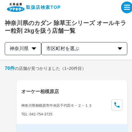
取扱店検索TOP
神奈川県のカダン 除草王シリーズ オールキラ
企業・IR情報サイト
ー粒剤 2kgを扱う店舗一覧
製品情報サイト
神奈川県
市区町村を選ぶ
オンラインショップ
76
件
の店舗が見つかりました
（1~20件目）
製品検索はこちら
オーケー相模原店
取扱店検索はこちら
神奈川県相模原市中央区千代田６－２－１３
TEL: 042-754-3725