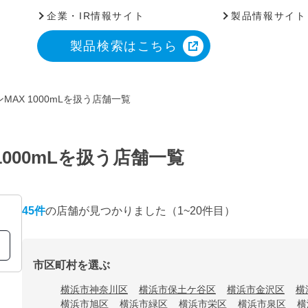
企業・IR情報サイト
製品情報サイト
製品検索はこちら
MAX 1000mLを扱う店舗一覧
1000mLを扱う店舗一覧
45
件
の店舗が見つかりました
（1~20件目）
市区町村を選ぶ
横浜市神奈川区
横浜市保土ケ谷区
横浜市金沢区
横
横浜市旭区
横浜市緑区
横浜市栄区
横浜市泉区
横