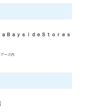
ｋａＢａｙｓｉｄｅＳｔｏｒｅｓ
トアーズ内
店