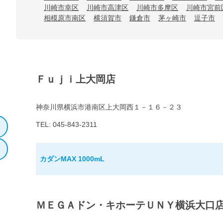
川崎市幸区
川崎市高津区
川崎市多摩区
川崎市宮前
相模原市南区
横須賀市
鎌倉市
茅ヶ崎市
逗子市
Ｆｕｊｉ上大岡店
神奈川県横浜市港南区上大岡西１－１６－２３
TEL: 045-843-2311
カダンMAX 1000mL
ＭＥＧＡドン・キホーテＵＮＹ横浜大口