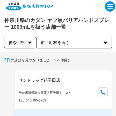
取扱店検索TOP
神奈川県のカダン ヤブ蚊バリアハンドスプレ
企業・IR情報サイト
ー 1000mLを扱う店舗一覧
製品情報サイト
神奈川県
市区町村を選ぶ
オンラインショップ
2
件
の店舗が見つかりました
（1~2件目）
製品検索はこちら
サンドラッグ荏子田店
取扱店検索はこちら
神奈川県横浜市青葉区荏子田３－２４
TEL: 045-905-2708