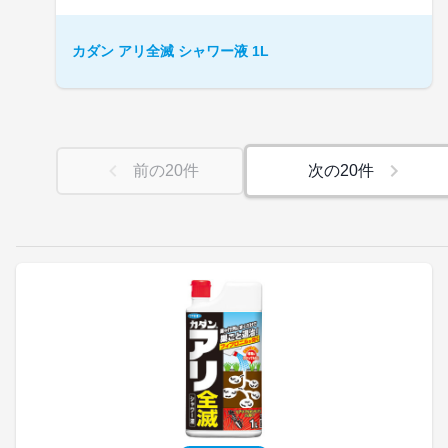
カダン アリ全滅 シャワー液 1L
前の
20
件
次の
20
件