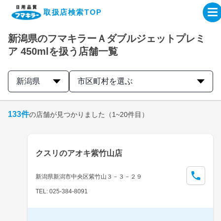
取扱店検索TOP
新潟県のフマキラーＡダブルジェットプレミ
企業・IR情報サイト
ア 450mlを扱う店舗一覧
製品情報サイト
新潟県
市区町村を選ぶ
オンラインショップ
133
件
の店舗が見つかりました
（1~20件目）
製品検索はこちら
クスリのアオキ紫竹山店
取扱店検索はこちら
新潟県新潟市中央区紫竹山３－３－２９
TEL: 025-384-8091