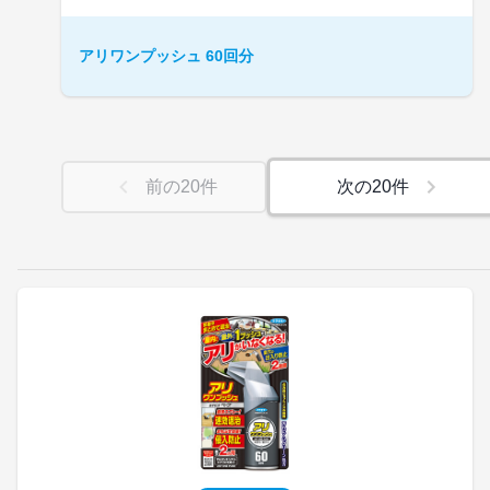
アリワンプッシュ 60回分
前の
20
件
次の
20
件