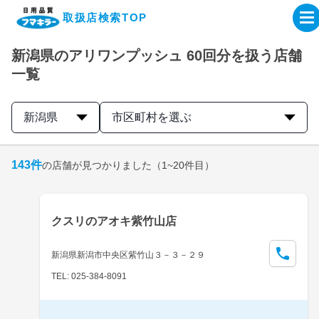
取扱店検索TOP
新潟県のアリワンプッシュ 60回分を扱う店舗
企業・IR情報サイト
一覧
製品情報サイト
新潟県
市区町村を選ぶ
オンラインショップ
143
件
の店舗が見つかりました
（1~20件目）
製品検索はこちら
クスリのアオキ紫竹山店
取扱店検索はこちら
新潟県新潟市中央区紫竹山３－３－２９
TEL: 025-384-8091