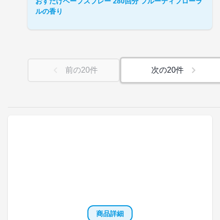
おすだけベープスプレー 280回分 フルーティフローラ
ルの香り
前の
20
件
次の
20
件
商品詳細