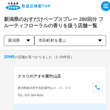
取扱店検索TOP
新潟県のおすだけベープスプレー 280回分 フ
企業・IR情報サイト
ルーティフローラルの香りを扱う店舗一覧
製品情報サイト
新潟県
市区町村を選ぶ
オンラインショップ
209
件
の店舗が見つかりました
（1~20件目）
製品検索はこちら
クスリのアオキ紫竹山店
取扱店検索はこちら
新潟県新潟市中央区紫竹山３－３－２９
TEL: 025-384-8091