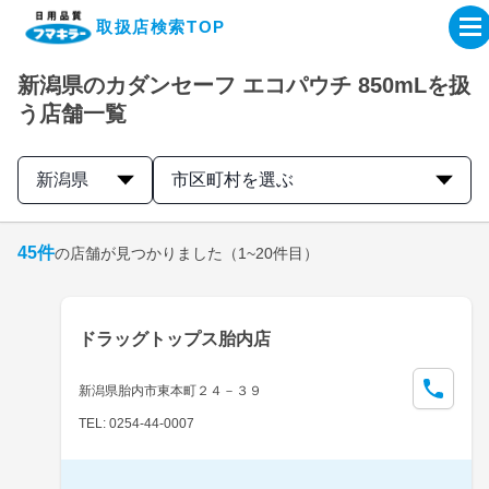
取扱店検索TOP
新潟県のカダンセーフ エコパウチ 850mLを扱
企業・IR情報サイト
う店舗一覧
製品情報サイト
新潟県
市区町村を選ぶ
オンラインショップ
45
件
の店舗が見つかりました
（1~20件目）
製品検索はこちら
ドラッグトップス胎内店
取扱店検索はこちら
新潟県胎内市東本町２４－３９
TEL: 0254-44-0007