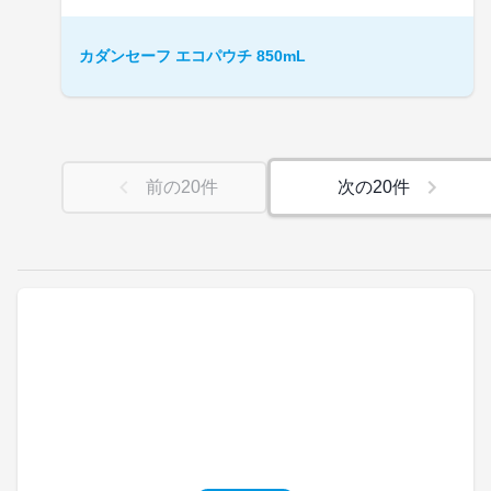
カダンセーフ エコパウチ 850mL
前の
20
件
次の
20
件