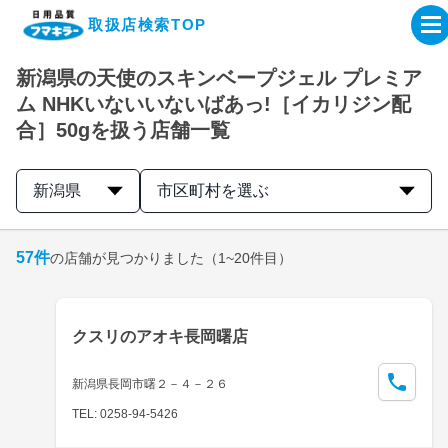
取扱店検索TOP
新潟県の天使のスキンベープジェル プレミア
企業・IR情報サイト
ム NHKいないいないばあっ!［イカリジン配
合］50gを扱う店舗一覧
製品情報サイト
新潟県
市区町村を選ぶ
オンラインショップ
57
件
の店舗が見つかりました
（1~20件目）
製品検索はこちら
取扱店検索はこちら
クスリのアオキ長岡曙店
新潟県長岡市曙２－４－２６
TEL: 0258-94-5426