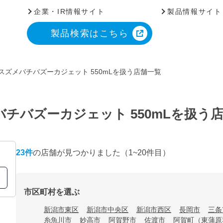
企業・IR情報サイト
製品情報サイト
製品検索はこちら
スズメバチバズーカジェット 550mLを扱う店舗一覧
チバズーカジェット 550mLを扱う
23
件
の店舗が見つかりました
（1~20件目）
市区町村を選ぶ
新潟市東区
新潟市中央区
新潟市西区
長岡市
三条
糸魚川市
妙高市
阿賀野市
佐渡市
阿賀町（東蒲原