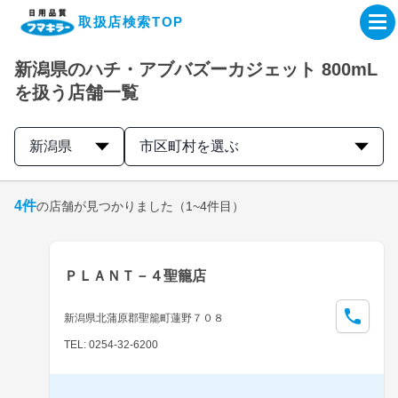
取扱店検索TOP
新潟県のハチ・アブバズーカジェット 800mL
企業・IR情報サイト
を扱う店舗一覧
製品情報サイト
新潟県
市区町村を選ぶ
オンラインショップ
4
件
の店舗が見つかりました
（1~4件目）
製品検索はこちら
ＰＬＡＮＴ－４聖籠店
取扱店検索はこちら
新潟県北蒲原郡聖籠町蓮野７０８
TEL: 0254-32-6200