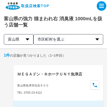
取扱店検索TOP
富山県の強力 猫まわれ右 消臭液 1000mLを扱
企業・IR情報サイト
う店舗一覧
製品情報サイト
富山県
市区町村を選ぶ
オンラインショップ
1
件
の店舗が見つかりました
（1~1件目）
製品検索はこちら
ＭＥＧＡドン・キホーテＵＮＹ魚津店
取扱店検索はこちら
富山県魚津市住吉６００
TEL: 0765-23-4111