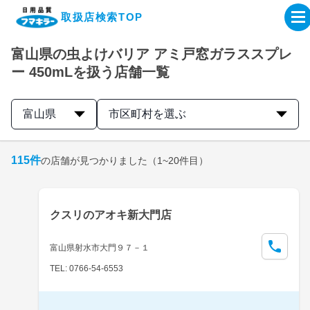
取扱店検索TOP
富山県の虫よけバリア アミ戸窓ガラススプレ
企業・IR情報サイト
ー 450mLを扱う店舗一覧
製品情報サイト
富山県
市区町村を選ぶ
オンラインショップ
115
件
の店舗が見つかりました
（1~20件目）
製品検索はこちら
クスリのアオキ新大門店
取扱店検索はこちら
富山県射水市大門９７－１
TEL: 0766-54-6553