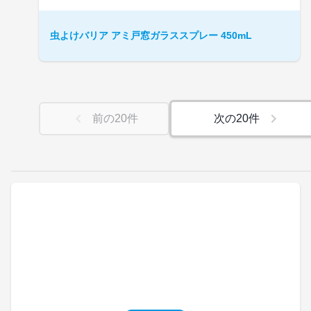
虫よけバリア アミ戸窓ガラススプレー 450mL
前の
20
件
次の
20
件